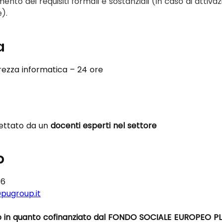
ento dei requisiti formali e sostanziali (in caso di attivaz
).
a
rezza informatica – 24 ore
ettato da un 
docenti esperti nel settore
o
46
pugroup.it
to in quanto cofinanziato dal FONDO SOCIALE EUROPEO PL