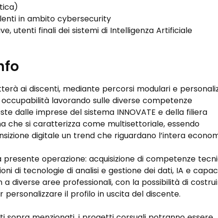
tica) 
enti in ambito cybersecurity 
, utenti finali dei sistemi di Intelligenza Artificiale
Info
rà ai discenti, mediante percorsi modulari e personalizz
a occupabilità lavorando sulle diverse competenze 
te dalle imprese del sistema INNOVATE e della filiera 
ma che si caratterizza come multisettoriale, essendo 
ansizione digitale un trend che riguardano l’intera econom
r la presente operazione: acquisizione di competenze tecn
ioni di tecnologie di analisi e gestione dei dati, IA e capac
 a diverse aree professionali, con la possibilità di costrui
personalizzare il profilo in uscita del discente. 
ti sopra menzionati, i progetti corsuali potranno essere 