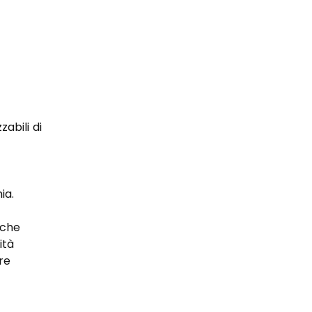
abili di 
ia. 
iche 
ità 
re 