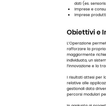
dati (es. sensoris
Imprese e consul
Imprese produttive
Obiettivi e 
L’Operazione permette
rafforzare la propri
maggiormente richies
individuata, un siste
l’innovazione e la tr
I risultati attesi pe
relative alle applicaz
gestionali data driven
percorsi modulari per 
In aggiunta ai proget