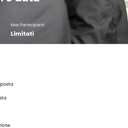
Max Partecipanti
Limitati
mposta 
ata 
zione 