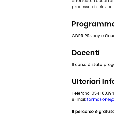
effettuato l’accertam
processo di selezione
Programm
GDPR PRivacy e Sicu
Docenti
Il corso è stato prog
Ulteriori Inf
Telefono: 0541 8339
e-mail
:
formazione@
Il percorso è gratui