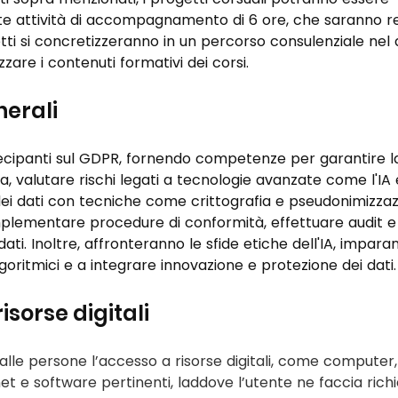
e attività di accompagnamento di 6 ore, che saranno rea
etti si concretizzeranno in un percorso consulenziale nel q
are i contenuti formativi dei corsi.
nerali
tecipanti sul GDPR, fornendo competenze per garantire l
, valutare rischi legati a tecnologie avanzate come l'IA 
dei dati con tecniche come crittografia e pseudonimizzaz
plementare procedure di conformità, effettuare audit e 
 dati. Inoltre, affronteranno le sfide etiche dell'IA, impara
lgoritmici e a integrare innovazione e protezione dei dati.
isorse digitali
 alle persone l’accesso a risorse digitali, come computer,
t e software pertinenti, laddove l’utente ne faccia richi