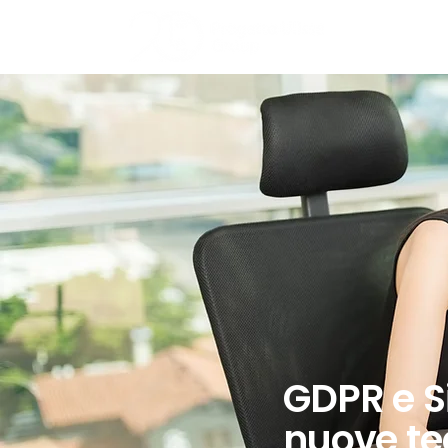
HOME
GDPR e Si
nuove tec