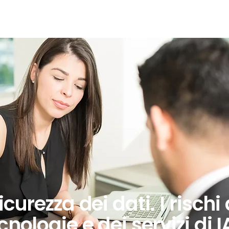
OFFERTA FORMATIVA
SINERGIE CON IL TERRITORIO
curezza dei dati. I rischi 
nologie e dei servizi di I