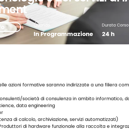
ment
Quando
Durata Corso
fo
In Programmazione
24 h
elle azioni formative saranno indirizzate a una filiera co
consulenti/società di consulenza in ambito informatico, d
cience, data engineering 
r 
tenza di calcolo, archiviazione, servizi automatizzati) 
roduttori di hardware funzionale alla raccolta e integra