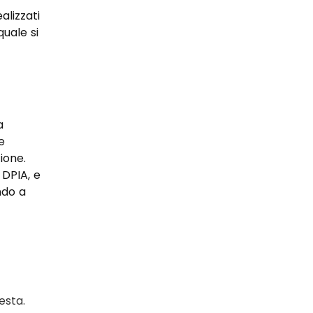
lizzati 
uale si 
a 
e 
ione. 
DPIA, e 
ndo a 
 
esta.