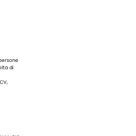
 persone 
lta di 
 CV, 