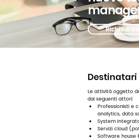
manage
Richiedi In
Destinatari
Le attività oggetto d
dai seguenti attori: 
Professionisti e 
analytics, data s
System integrato
Servizi cloud (po
Software house P