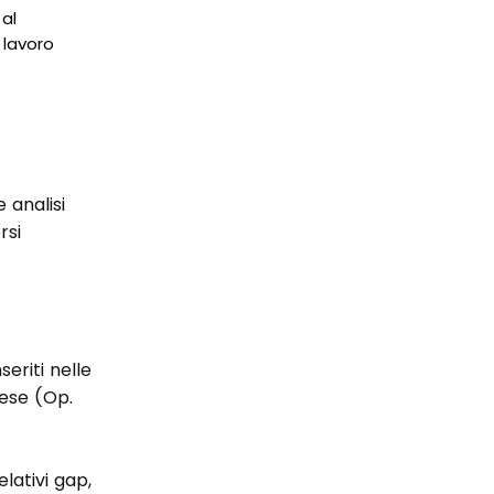
 al
 lavoro
 analisi
rsi
eriti nelle
rese (Op.
lativi gap,