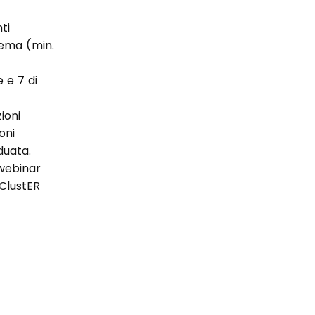
ti
tema (min.
 e 7 di
ioni
oni
iduata.
/webinar
 ClustER