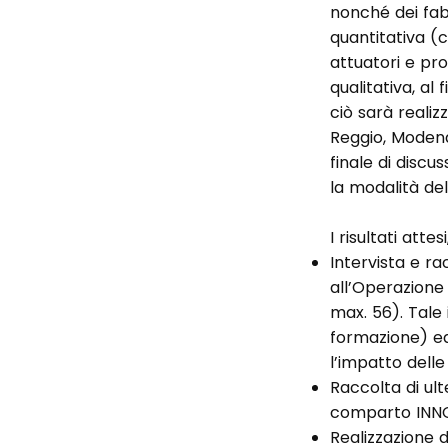
nonché dei fabb
quantitativa (c
attuatori e pro
qualitativa, al
ciò sarà reali
Reggio, Modena
finale di discu
la modalità de
I risultati atte
Intervista e ra
all’Operazione
max. 56). Tale
formazione) ed
l’impatto delle
Raccolta di ulte
comparto INNOV
Realizzazione 