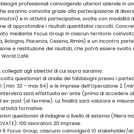
isogni professionali coinvolgendo ulteriori aziende in una
he saranno coinvolte grazie alla partecipazione di divers
motori) e in attività partecipative, svolte con modalità d
 fine di approfondire i risultati quantitativi raccolti. Conc
zzato mediante Focus Group in ciascun territorio coinvol
, Bologna, Piacenza, Cesena, Rimini) e un incontro parte
ssione e restituzione dei risultati, che potrà essere svolt
l World Cafè.
si, collegati agli obiettivi di cui sopra saranno:
ccolta questionari di analisi dei fabbisogni presso i parte
 1 (min. 32 – max 64) e le imprese dell’Operazione 2 (min
 intervista sarà effettuata ex-ante (prima di accedere al
 ex-post (al termine). La finalità sarà valutare e misura
 attività formative.
riori questionari di indagine a livello di sistema (filiera in
ATE): 100 lavoratori; 20 imprese.
di 6 Focus Group, ciascuno coinvolgerà 10 stakeholder/at