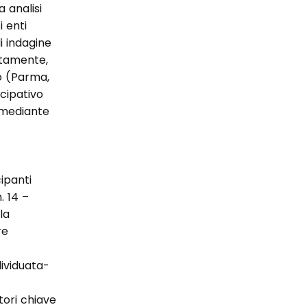
 analisi
i enti
i indagine
retamente,
to (Parma,
cipativo
o mediante
cipanti
. 14 –
la
re
dividuata-
tori chiave