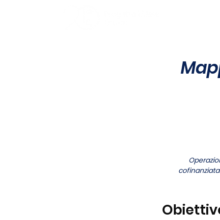
HOME
Mapp
Operazio
cofinanziat
Obiettiv