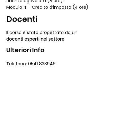
finanza agevolata (8 ore).
Modulo 4 – Credito d’imposta (4 ore).
Docenti
Il corso è stato progettato da un 
docenti esperti nel settore
Ulteriori Info
Telefono: 0541 833946
e-mail
:
formazione@pugroup.it
Il percorso è gratuito in quanto 
cofinanziato dal FONDO SOCIALE 
EUROPEO PLUS - Regione Emilia-
Romagna
Candidatura
Per candidarti 
Clicca Qui