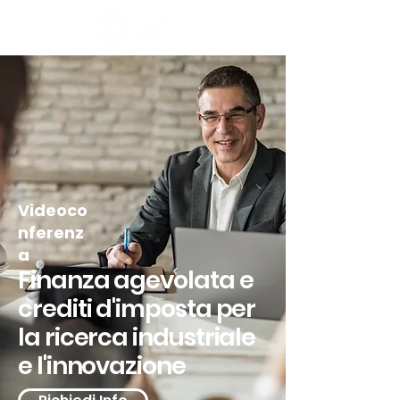
Videoco
nferenz
a
Finanza agevolata e
crediti d'imposta per
la ricerca industriale
e l'innovazione