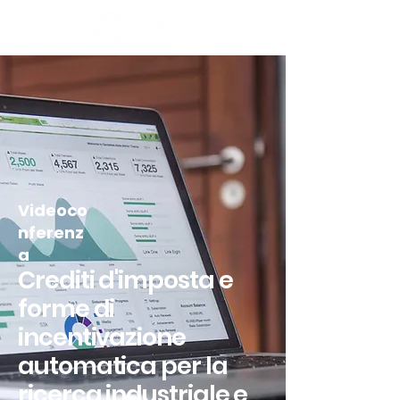
Videoco
nferenz
a
Crediti d'imposta e
forme di
incentivazione
automatica per la
ricerca industriale e