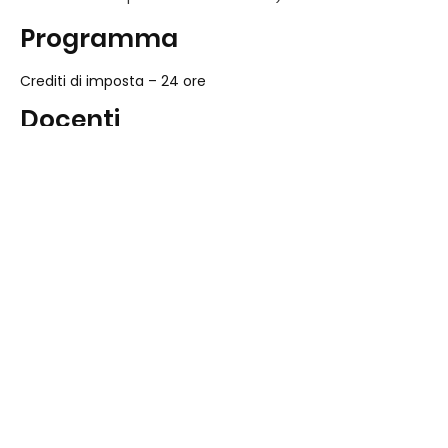
Programma
Crediti di imposta – 24 ore
Docenti
Il corso è stato progettato da un 
docenti esperti nel settore
Ulteriori Info
Telefono: 0541 833946
e-mail
:
formazione@pugroup.it
Il percorso è gratuito in quanto 
cofinanziato dal FONDO SOCIALE 
EUROPEO PLUS - Regione Emilia-
Romagna
Candidatura